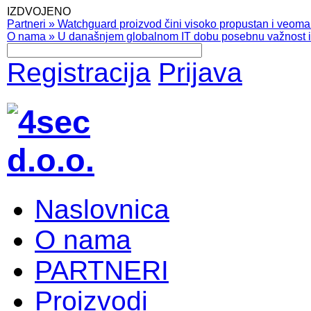
IZDVOJENO
Partneri
»
Watchguard proizvod čini visoko propustan i veoma pr
O nama
»
U današnjem globalnom IT dobu posebnu važnost ima
Registracija
Prijava
Naslovnica
O nama
PARTNERI
Proizvodi