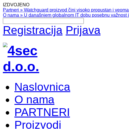
IZDVOJENO
Partneri
»
Watchguard proizvod čini visoko propustan i veoma pr
O nama
»
U današnjem globalnom IT dobu posebnu važnost ima
Registracija
Prijava
Naslovnica
O nama
PARTNERI
Proizvodi