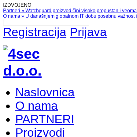
IZDVOJENO
Partneri
»
Watchguard proizvod čini visoko propustan i veoma pr
O nama
»
U današnjem globalnom IT dobu posebnu važnost ima
Registracija
Prijava
Naslovnica
O nama
PARTNERI
Proizvodi