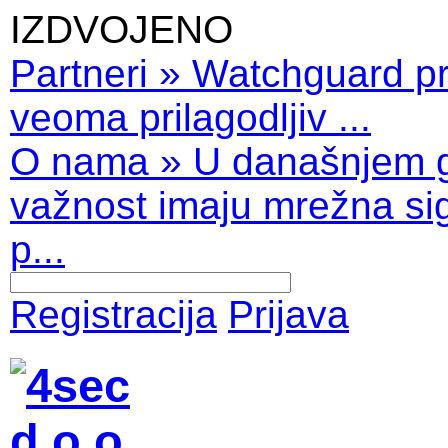
IZDVOJENO
Partneri
»
Watchguard pro
veoma prilagodljiv ...
O nama
»
U današnjem 
važnost imaju mrežna sig
p...
Registracija
Prijava