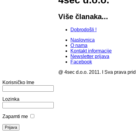
4sec d.o.o.
Više članaka...
Dobrodošli !
Naslovnica
O nama
Kontakt informacije
Newsletter prijava
Facebook
@ 4sec d.o.o. 2011. I Sva prava pri
Korisničko Ime
Lozinka
Zapamti me