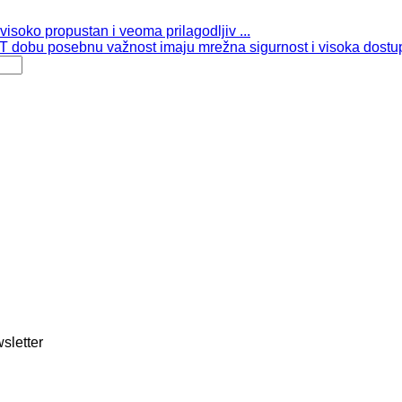
isoko propustan i veoma prilagodljiv ...
 dobu posebnu važnost imaju mrežna sigurnost i visoka dostup
sletter