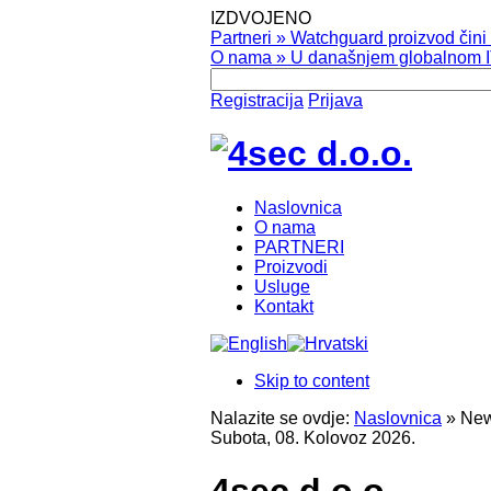
IZDVOJENO
Partneri
»
Watchguard proizvod čini v
O nama
»
U današnjem globalnom IT
Registracija
Prijava
Naslovnica
O nama
PARTNERI
Proizvodi
Usluge
Kontakt
Skip to content
Nalazite se ovdje:
Naslovnica
»
New
Subota, 08. Kolovoz 2026.