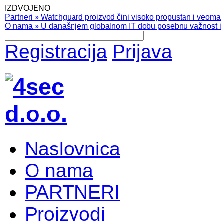
IZDVOJENO
Partneri
»
Watchguard proizvod čini visoko propustan i veoma pr
O nama
»
U današnjem globalnom IT dobu posebnu važnost ima
Registracija
Prijava
Naslovnica
O nama
PARTNERI
Proizvodi