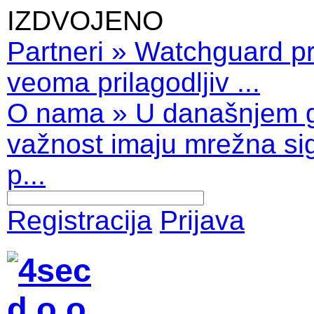
IZDVOJENO
Partneri
»
Watchguard pro
veoma prilagodljiv ...
O nama
»
U današnjem 
važnost imaju mrežna sig
p...
Registracija
Prijava