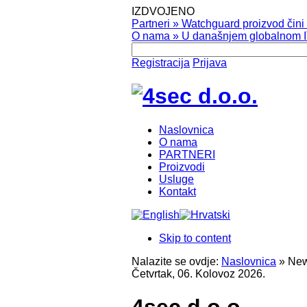
IZDVOJENO
Partneri
»
Watchguard proizvod čini v
O nama
»
U današnjem globalnom IT
Registracija
Prijava
Naslovnica
O nama
PARTNERI
Proizvodi
Usluge
Kontakt
Skip to content
Nalazite se ovdje:
Naslovnica
»
New
Četvrtak, 06. Kolovoz 2026.