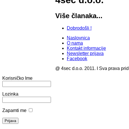
4sec d.o.o.
Više članaka...
Dobrodošli !
Naslovnica
O nama
Kontakt informacije
Newsletter prijava
Facebook
@ 4sec d.o.o. 2011. I Sva prava pri
Korisničko Ime
Lozinka
Zapamti me