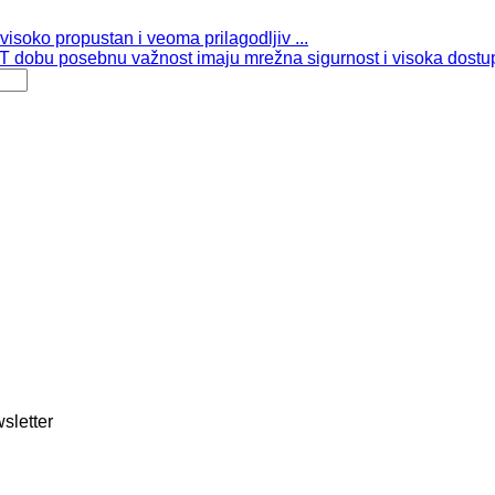
isoko propustan i veoma prilagodljiv ...
 dobu posebnu važnost imaju mrežna sigurnost i visoka dostup
sletter